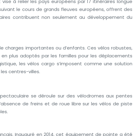
vise à relier les pays européens par 17 itinéraires longue
n suivant le cours de grands fleuves européens, offrent des
néraires contribuent non seulement au développement du
t de charges importantes ou d’enfants. Ces vélos robustes,
s en plus adoptés par les familles pour les déplacements
istique, les vélos cargo s’imposent comme une solution
es centres-villes.
e spectaculaire se déroule sur des vélodromes aux pentes
’absence de freins et de roue libre sur les vélos de piste
les.
rançais. Inauguré en 2014, cet équipement de pointe a été