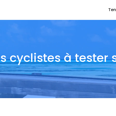
Ten
és cyclistes à teste