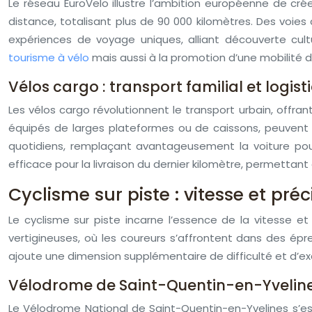
Le réseau EuroVelo illustre l’ambition européenne de crée
distance, totalisant plus de 90 000 kilomètres. Des voies 
expériences de voyage uniques, alliant découverte cul
tourisme à vélo
mais aussi à la promotion d’une mobilité du
Vélos cargo : transport familial et logis
Les vélos cargo révolutionnent le transport urbain, offra
équipés de larges plateformes ou de caissons, peuvent t
quotidiens, remplaçant avantageusement la voiture pou
efficace pour la livraison du dernier kilomètre, permettant
Cyclisme sur piste : vitesse et préc
Le cyclisme sur piste incarne l’essence de la vitesse e
vertigineuses, où les coureurs s’affrontent dans des épre
ajoute une dimension supplémentaire de difficulté et d’e
Vélodrome de Saint-Quentin-en-Yveline
Le Vélodrome National de Saint-Quentin-en-Yvelines s