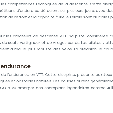
les compétences techniques de la descente. Cette discipl
mpétitions d’enduro se déroulent sur plusieurs jours, avec
 de l’effort et la capacité à lire le terrain sont cruciales 
e pour les amateurs de descente VTT. Sa piste, considérée 
es, de sauts vertigineux et de virages serrés. Les pilotes y 
ient à mal le plus robuste des vélos. La précision, le cou
t endurance
 l’endurance en VTT. Cette discipline, présente aux Jeux O
ques et obstacles naturels. Les courses durent généralemen
Le XCO a vu émerger des champions légendaires comme Julie