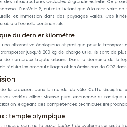
r des infrastructures cyclables à grande échelle. Ce projet 
comme l’EuroVelo 6, qui relie l’Atlantique à la mer Noire e
turelle et immersion dans des paysages variés. Ces iti
rable à l’échelle continentale.
tique du dernier kilomètre
nt une alternative écologique et pratique pour le transpor
ransporter jusqu’à 200 kg de charge utile. Ils sont de plu
r de nombreux trajets urbains. Dans le domaine de la log
 de réduire les embouteillages et les émissions de CO2 dans l
ision
t de la précision dans le monde du vélo. Cette disciplin
uves variées alliant vitesse pure, endurance et tactique. L
xcitation, exigeant des compétences techniques irréprochab
s : temple olympique
’est imposé comme le
cœur battant
du cyclisme sur piste f